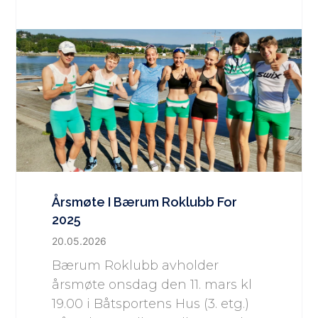
Årsmøte I Bærum Roklubb For
2025
20.05.2026
Bærum Roklubb avholder
årsmøte onsdag den 11. mars kl
19.00 i Båtsportens Hus (3. etg.)