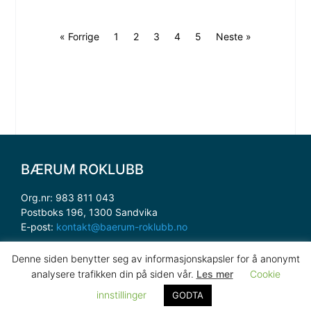
« Forrige
1
2
3
4
5
Neste »
BÆRUM ROKLUBB
Org.nr: 983 811 043
Postboks 196, 1300 Sandvika
E-post:
kontakt@baerum-roklubb.no
Denne siden benytter seg av informasjonskapsler for å anonymt
Spørsmål om nettsiden, kontakt:
analysere trafikken din på siden vår.
Les mer
Cookie
webmaster@baerum-roklubb.no
innstillinger
GODTA