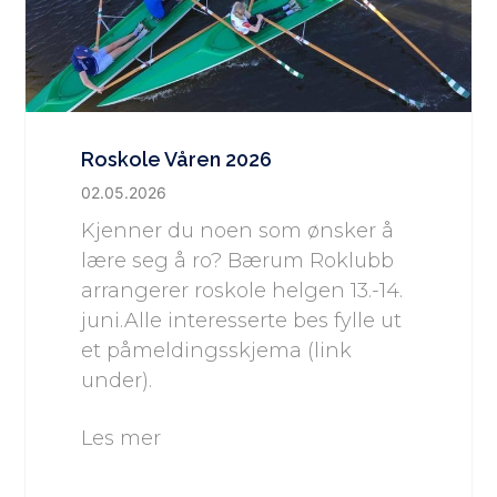
Roskole Våren 2026
02.05.2026
Kjenner du noen som ønsker å
lære seg å ro? Bærum Roklubb
arrangerer roskole helgen 13.-14.
juni.Alle interesserte bes fylle ut
et påmeldingsskjema (link
under).
Les mer