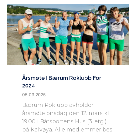
Årsmøte I Bærum Roklubb For
2024
05.03.2025
Bærum Roklubb avholder
årsmøte onsdag den 12. mars kl
19.00 i Båtsportens Hus (3. etg.)
på Kalvøya. Alle medlemmer bes