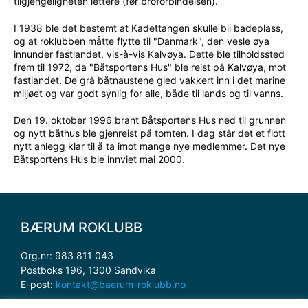
tilgjengeligheten lettere (før broforbindelsen).
I 1938 ble det bestemt at Kadettangen skulle bli badeplass,
og at roklubben måtte flytte til "Danmark", den vesle øya
innunder fastlandet, vis-à-vis Kalvøya. Dette ble tilholdssted
frem til 1972, da "Båtsportens Hus" ble reist på Kalvøya, mot
fastlandet. De grå båtnaustene gled vakkert inn i det marine
miljøet og var godt synlig for alle, både til lands og til vanns.
Den 19. oktober 1996 brant Båtsportens Hus ned til grunnen
og nytt båthus ble gjenreist på tomten. I dag står det et flott
nytt anlegg klar til å ta imot mange nye medlemmer. Det nye
Båtsportens Hus ble innviet mai 2000.
BÆRUM ROKLUBB
Org.nr: 983 811 043
Postboks 196, 1300 Sandvika
E-post:
kontakt@baerum-roklubb.no