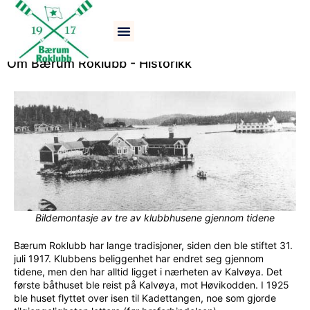
Båtsportens hus
Om Bærum Roklubb - Historikk
Bildemontasje av tre av klubbhusene gjennom tidene
Bærum Roklubb har lange tradisjoner, siden den ble stiftet 31.
juli 1917. Klubbens beliggenhet har endret seg gjennom
tidene, men den har alltid ligget i nærheten av Kalvøya. Det
første båthuset ble reist på Kalvøya, mot Høvikodden. I 1925
ble huset flyttet over isen til Kadettangen, noe som gjorde