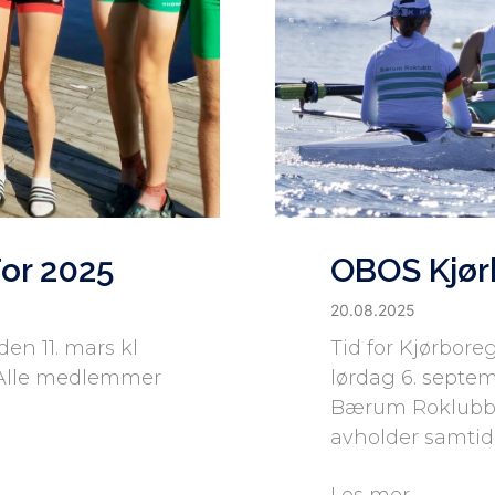
or 2025
OBOS Kjør
20.08.2025
n 11. mars kl
Tid for Kjørbore
a. Alle medlemmer
lørdag 6. septe
Bærum Roklubb å
avholder samtid
Les mer