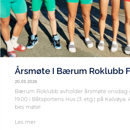
Årsmøte I Bærum Roklubb F
20.05.2026
Bærum Roklubb avholder årsmøte onsdag de
19.00 i Båtsportens Hus (3. etg.) på Kalvøy
bes møte!
Les mer