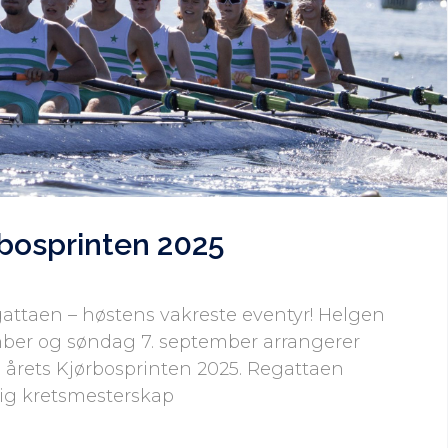
bosprinten 2025
gattaen – høstens vakreste eventyr! Helgen
mber og søndag 7. september arrangerer
rets Kjørbosprinten 2025. Regattaen
ig kretsmesterskap