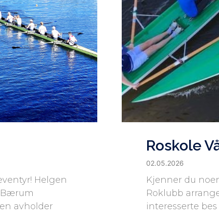
Roskole V
02.05.2026
eventyr! Helgen
Kjenner du noe
er Bærum
Roklubb arranger
aen avholder
interesserte bes