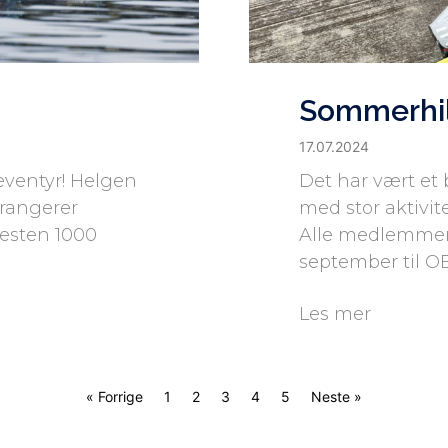
Sommerhil
17.07.2024
eventyr! Helgen
Det har vært et 
rrangerer
med stor aktivit
esten 1000
Alle medlemmer 
september til O
Les mer
« Forrige
1
2
3
4
5
Neste »