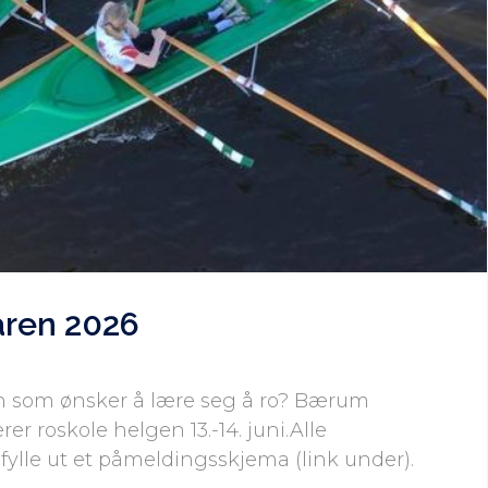
åren 2026
n som ønsker å lære seg å ro? Bærum
er roskole helgen 13.-14. juni.Alle
 fylle ut et påmeldingsskjema (link under).