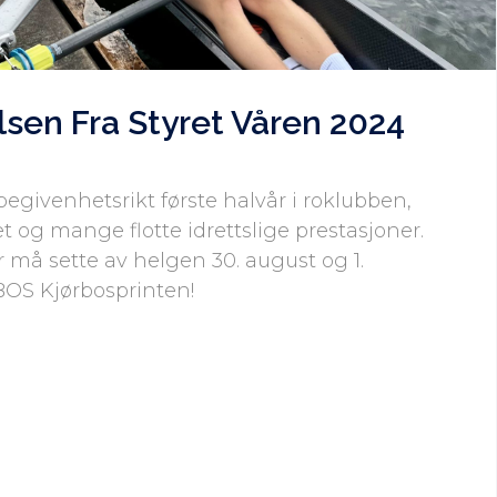
sen Fra Styret Våren 2024
begivenhetsrikt første halvår i roklubben,
et og mange flotte idrettslige prestasjoner.
må sette av helgen 30. august og 1.
BOS Kjørbosprinten!