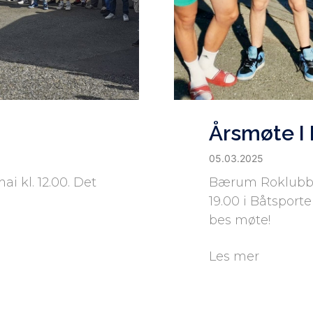
Årsmøte I
05.03.2025
ai kl. 12.00. Det
Bærum Roklubb a
19.00 i Båtsport
bes møte!
Les mer