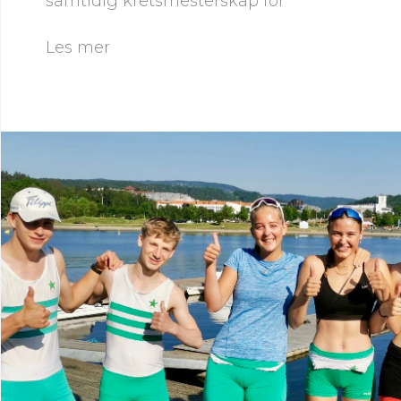
samtidig kretsmesterskap for
Les mer