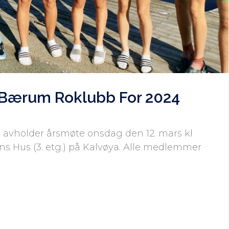
 Bærum Roklubb For 2024
vholder årsmøte onsdag den 12. mars kl
ens Hus (3. etg.) på Kalvøya. Alle medlemmer