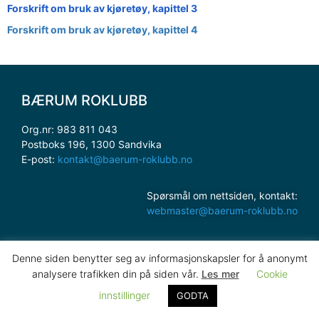
Forskrift om bruk av kjøretøy, kapittel 3
Forskrift om bruk av kjøretøy, kapittel 4
BÆRUM ROKLUBB
Org.nr: 983 811 043
Postboks 196, 1300 Sandvika
E-post:
kontakt@baerum-roklubb.no
Spørsmål om nettsiden, kontakt:
webmaster@baerum-roklubb.no
Denne siden benytter seg av informasjonskapsler for å anonymt
analysere trafikken din på siden vår.
Les mer
Cookie
innstillinger
GODTA