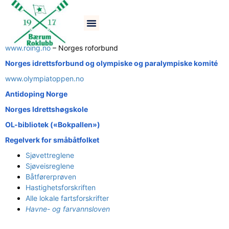
Nyttige linker
www.roing.no
– Norges roforbund
Norges idrettsforbund og olympiske og paralympiske komité
www.olympiatoppen.no
Antidoping Norge
Norges Idrettshøgskole
OL-bibliotek («Bokpallen»)
Regelverk for småbåtfolket
Sjøvettreglene
Sjøveisreglene
Båtførerprøven
Hastighetsforskriften
Alle lokale fartsforskrifter
Havne- og farvannsloven