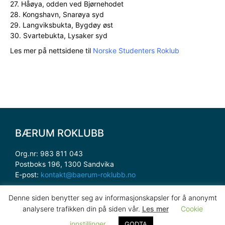
27. Håøya, odden ved Bjørnehodet
28. Kongshavn, Snarøya syd
29. Langviksbukta, Bygdøy øst
30. Svartebukta, Lysaker syd
Les mer på nettsidene til
Norske Studenters Roklub
BÆRUM ROKLUBB
Org.nr: 983 811 043
Postboks 196, 1300 Sandvika
E-post:
kontakt@baerum-roklubb.no
Denne siden benytter seg av informasjonskapsler for å anonymt
Spørsmål om nettsiden, kontakt:
analysere trafikken din på siden vår.
Les mer
Cookie
webmaster@baerum-roklubb.no
innstillinger
GODTA