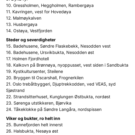
10. Gressholmen, Heggholmen, Rambergøya
11. Kavringen, vest for Hovedøya
12. Malmøykalven
13. Husbergøya
14. Ostøya, Vestfjorden
Steder og severdigheter
15. Badehusene, Søndre Flaskebekk, Nesodden vest
16. Badehusene, Ursvikbukta, Nesodden øst
17. Holmen Fjordhotell
18. Kalkovn på Brønnøya, nyoppusset, vest siden i Sandbukta
19. Kystkultursenter, Steilene
20. Bryggen til Oscarshall, Frognerkilen
21. Oslo trebåtbyggeri, Djuptrekkodden, ved VEAS, syd
Sjøstrand
22. Strandsitterhuset, Kunglungen Østbukta, nordøst
23. Sørenga utstikkeren, Bjørvika
24. Tåkeklokke på Søndre Langåra, nordspissen
Viker og bukter, ro helt inn
25. Bunnefjorden helt innerst
26. Halsbukta, Nesøya øst