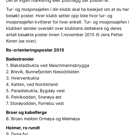
Det er ingen markering eller postflagg der posten er.
Tur- og mosjonssjefen i din klubb skal ha beskjed om at du har
besøkt poster. Hver klubb setter opp liste hvor tur- og
mosjonssjefen kvitterer for hver enkelt. Tur- og mosjonssjefen i
klubben sender oversikt over klubbens deltakere og deres
antall besøkte poster innen 1.november 2015 til Jens Petter
Koren (se over).
Ro-orienteringsposter 2015
Badestrender
1. Blakstadbukta ved Maschmannsbrygga
2. Brevik, Bunnefjorden Nesoddsiden
3. Hvervenbukta
4. Katten, ved Nordstrand
5. Paradisbukta, Bygdøy vest
6. Pelvikodden, Snarøya øst
7. Storøyodden, Fornebu vest
Broer og kabelferge
8. Broen mellom Ormøya og Malmøya
Holmer, ro rundt
9. Dyna fyr