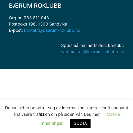
BÆRUM ROKLUBB
Org.nr: 983 811 043
Postboks 196, 1300 Sandvika
E-post:
kontakt@baerum-roklubb.no
Spørsmål om nettsiden, kontakt:
webmaster@baerum-roklubb.no
Denne siden benytter seg av informasjonskapsler for å anonymt
analysere trafikken din på siden vår.
Les mer
Cookie
innstillinger
GODTA