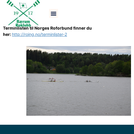
Regattaer
Terminlisten til Norges Roforbund finner du
her:
http://roing.no/terminlister-2