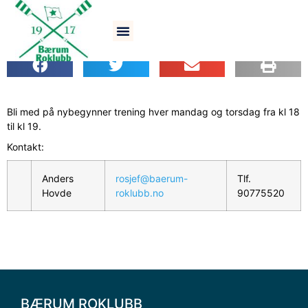
Nybegynner trening
Bli med på nybegynner trening hver mandag og torsdag fra kl 18
til kl 19.
Kontakt:
Anders
rosjef@baerum-
Tlf.
Hovde
roklubb.no
90775520
BÆRUM ROKLUBB