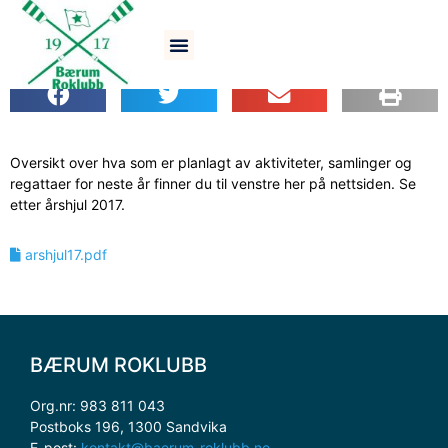
Årshjul for 2017
Oversikt over hva som er planlagt av aktiviteter, samlinger og
regattaer for neste år finner du til venstre her på nettsiden. Se
etter årshjul 2017.
arshjul17.pdf
BÆRUM ROKLUBB
Org.nr: 983 811 043
Postboks 196, 1300 Sandvika
E-post:
kontakt@baerum-roklubb.no